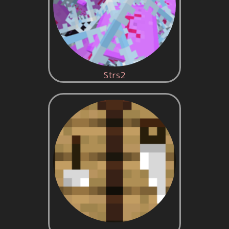
Strs2