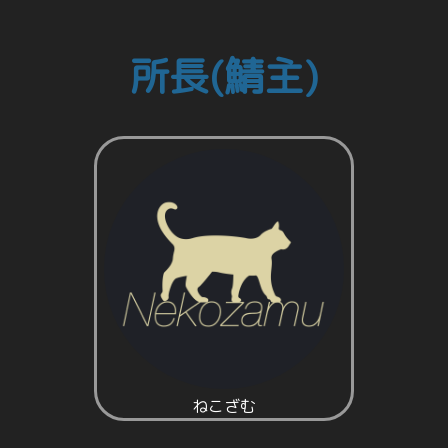
所長(鯖主)
ねこざむ