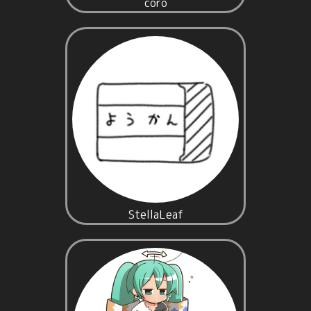
coro
StellaLeaf