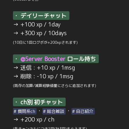
・ デイリーチャット
→ +100 xp / 1day
→ +300 xp / 10days
(10日に1回ログボが+200xpされます)
・
@Server Booster
ロール持ち
→ 送信 : +10 xp / 1msg
→ 削除 : -10 xp / 1msg
(既存の加算/減算経験値量にさらに追加されます)
・ ch別 初チャット
・
・
# 質問系ch
# 総合雑談
# 自己紹介
→ +200 xp / ch
(各チャンネルにつき1回(計3回)もらえます)