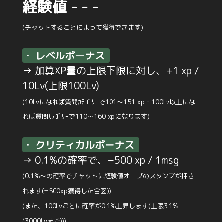
経験値 - - -
(チャットすることによって獲得できます)
・ レベルボーナス
→ 加算XP量の上限下限に対し、+1 xp /
10Lv(上限100Lv)
(10Lvになれば質問ｶﾃｺﾞﾘｰで101～151 xp・100Lv以上にな
れば質問ｶﾃｺﾞﾘｰで110～160 xpになります)
・ クリティカルボーナス
→ 0.1%の確率で、+500 xp / 1msg
(0.1%～の確率でチャットに経験値オーブのスタンプが押さ
れます(=500xp獲得した合図))
(また、100Lvごとに確率が0.1%上昇します(上限3.1%
(3000Lvまで)))