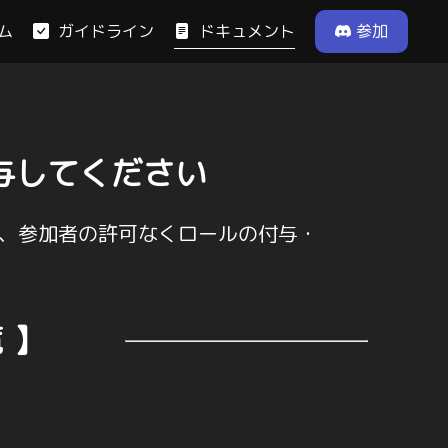
ドキュメント
ム
ガイドライン
参加
与してください
、参加者の許可なくロールの付与・
 】