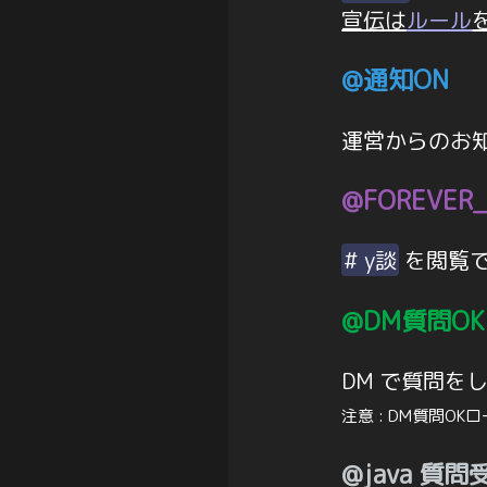
宣伝は
ルール
@通知ON
運営からのお
@FOREVER
# y談
を閲覧
@DM質問OK
DM で質問を
注意 : DM質問
@java 質