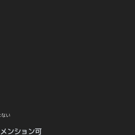
はない
け-メンション可