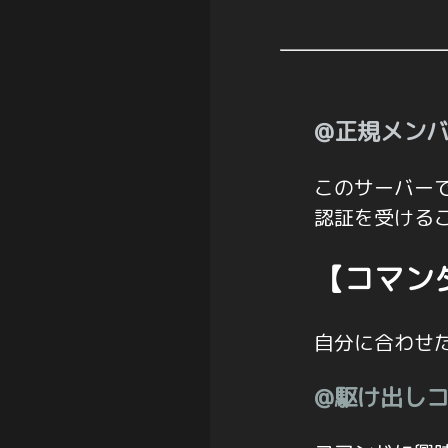
@正規メン
このサーバー
認証を受ける
【コマン
自分に合わせ
@駆け出し