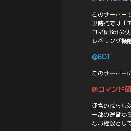
このサーバー
現時点では「ア
コマ研Botの
レベリング機
@BOT
このサーバーに
@コマンド
運営の荒らし
一部の運営か
なお権限とし