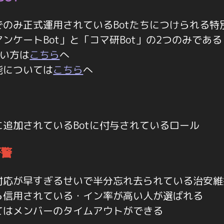
でのみ正式運用されているBotたちにつけられる特
ンケートBot」と「コマ研Bot」の2つのみである
使い方は
こちら
へ
能については
こちら
へ
追加されているBotに付与されているロール
研警
対応が早すぎるせいで半分忘れ去られている治安維持
ら信用されている・イン率が高い人が選ばれる
てはメンバーのタイムアウトができる