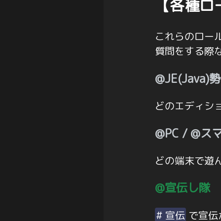
【各種ロ
これらのロー
質問をする際
@JE(Java)
どのエディシ
@PC / @
どの端末で遊
@宣伝し隊
# 宣伝
で宣伝