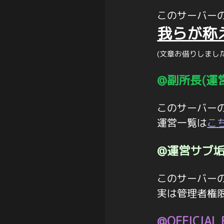
このサーバー
我らが称
(文章お借りしました(
@副所長(運営
このサーバー
運営一覧は
こ
@運営サブ
このサーバー
実は管理者権
@OFFICIAL 