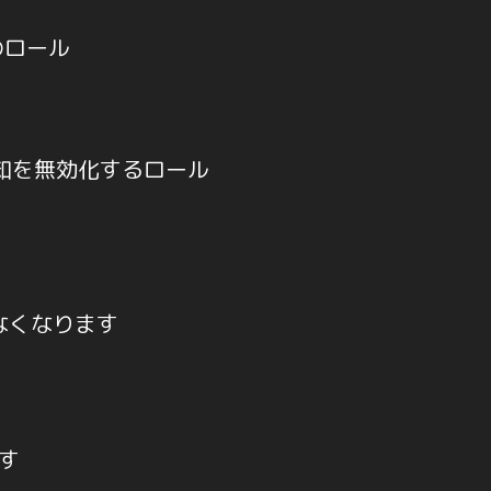
のロール
知を無効化するロール
なくなります
す