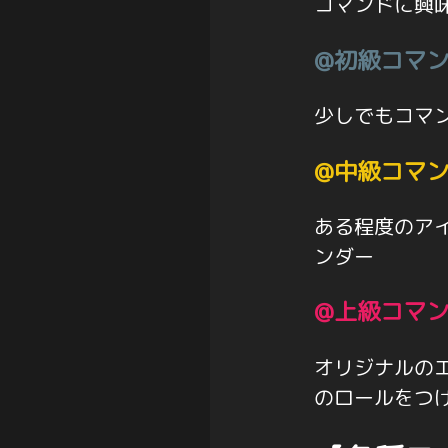
コマンドに興
@初級コマ
少しでもコマ
@中級コマ
ある程度のア
ンダー
@上級コマ
オリジナルの
のロールをつ