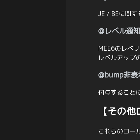
JE / BE
@レベル通
MEE6のレ
レベルアップ
@bump非表
付与すること
【その他
これらのロー